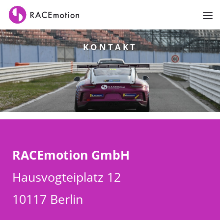
KONTAKT
RACEmotion GmbH
Hausvogteiplatz 12
10117 Berlin